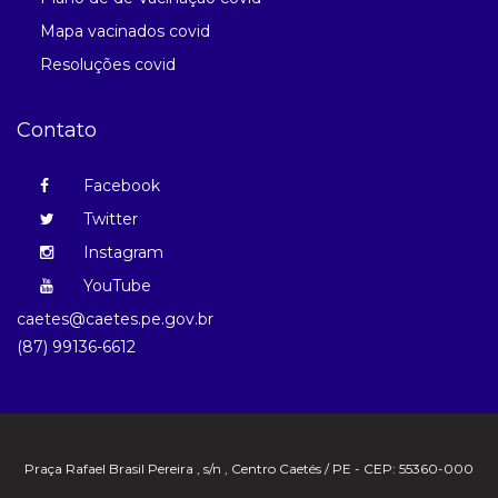
Mapa vacinados covid
Resoluções covid
Contato
Facebook
Twitter
Instagram
YouTube
caetes@caetes.pe.gov.br
(87) 99136-6612
Praça Rafael Brasil Pereira , s/n , Centro Caetés / PE - CEP: 55360-000