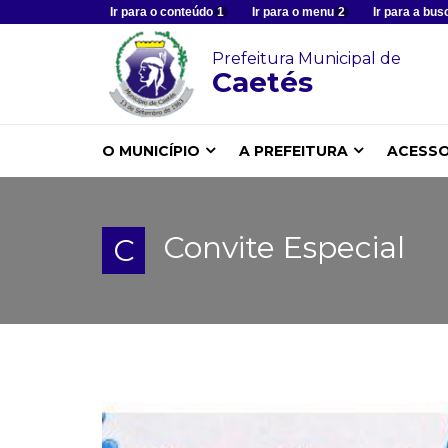
Ir para o conteúdo
1
Ir para o menu
2
Ir para a bus
Prefeitura Municipal de
Caetés
O MUNICÍPIO
A PREFEITURA
ACESSO
Convite Especial
C