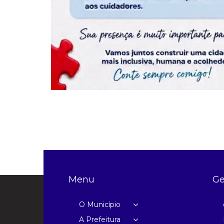
Menu
Ge
O Município
A Prefeitura