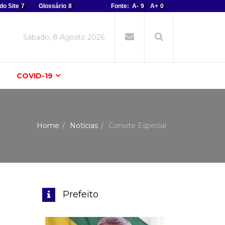
do Site
7
Glossário
8
Fonte:
A-
9
A+
0
Sábado, 8 Agosto 2026
COVID-19
Home
Notícias
Convite Especial
Prefeito