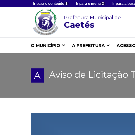
Ir para o conteúdo
1
Ir para o menu
2
Ir para a bus
Prefeitura Municipal de
Caetés
O MUNICÍPIO
A PREFEITURA
ACESSO
Aviso de Licitação
A