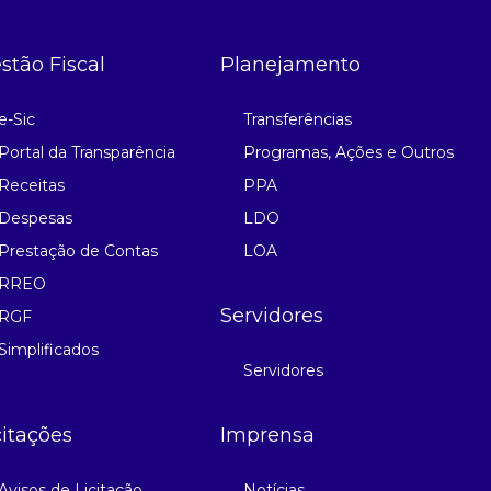
stão Fiscal
Planejamento
e-Sic
Transferências
Portal da Transparência
Programas, Ações e Outros
Receitas
PPA
Despesas
LDO
Prestação de Contas
LOA
RREO
Servidores
RGF
Simplificados
Servidores
citações
Imprensa
Avisos de Licitação
Notícias