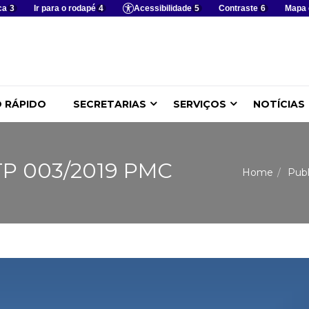
ca
3
Ir para o rodapé
4
Acessibilidade
5
Contraste
6
Mapa 
 RÁPIDO
SECRETARIAS
SERVIÇOS
NOTÍCIAS
 TP 003/2019 PMC
Home
Publ