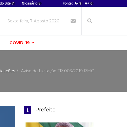
do Site
7
Glossário
8
Fonte:
A-
9
A+
0
Sexta-feira, 7 Agosto 2026
COVID-19
icações
Aviso de Licitação TP 003/2019 PMC
Prefeito