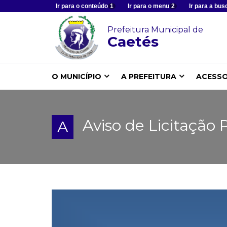
Ir para o conteúdo
1
Ir para o menu
2
Ir para a bus
Prefeitura Municipal de
Caetés
O MUNICÍPIO
A PREFEITURA
ACESSO
Aviso de Licitação P
A