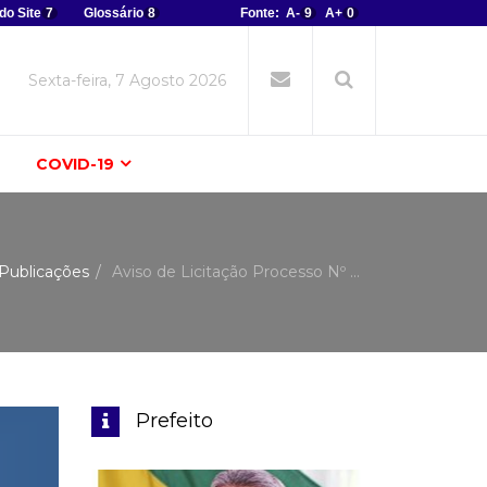
do Site
7
Glossário
8
Fonte:
A-
9
A+
0
Sexta-feira, 7 Agosto 2026
COVID-19
Publicações
Aviso de Licitação Processo Nº ...
Prefeito