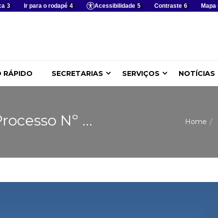
ca
3
Ir para o rodapé
4
Acessibilidade
5
Contraste
6
Mapa 
 RÁPIDO
SECRETARIAS
SERVIÇOS
NOTÍCIAS
rocesso Nº ...
Home