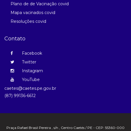
Plano de de Vacinação covid
Mapa vacinados covid
Resoluções covid
Contato
Facebook
Twitter
Instagram
YouTube
caetes@caetes.pe.gov.br
(87) 99136-6612
Praça Rafael Brasil Pereira , s/n , Centro Caetés / PE - CEP: 55360-000