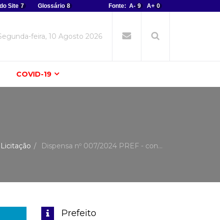
do Site
7
Glossário
8
Fonte:
A-
9
A+
0
Segunda-feira, 10 Agosto 2026
COVID-19
Licitação
Dispensa nº 007/2024 PREF - con...
Prefeito