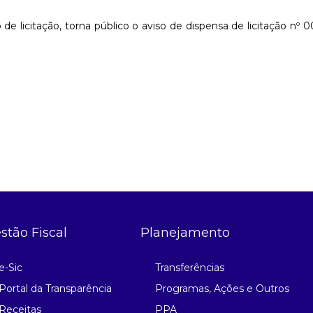
de licitação, torna público o aviso de dispensa de licitação nº 
stão Fiscal
Planejamento
e-Sic
Transferências
Portal da Transparência
Programas, Ações e Outros
Receitas
PPA