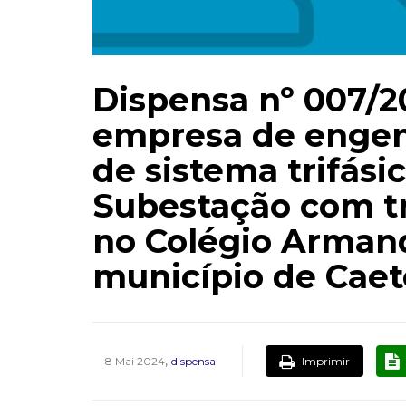
Dispensa nº 007/2
empresa de engen
de sistema trifás
Subestação com t
no Colégio Arman
município de Cae
,
Imprimir
8 Mai 2024
dispensa