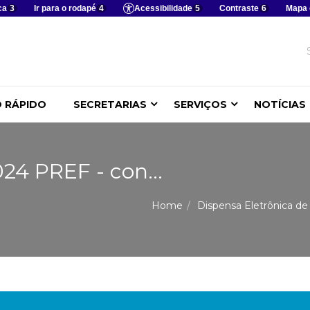
ca
3
Ir para o rodapé
4
Acessibilidade
5
Contraste
6
Mapa 
 RÁPIDO
SECRETARIAS
SERVIÇOS
NOTÍCIAS
24 PREF - con...
Home
Dispensa Eletrônica de 