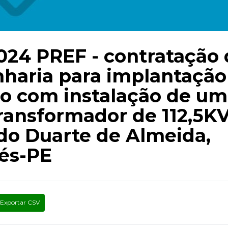
024 PREF - contratação
haria para implantação
ico com instalação de u
ransformador de 112,5K
do Duarte de Almeida,
tés-PE
Exportar CSV